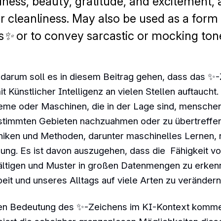
iness, beauty, gratitude, and excitement, 
 cleanliness. May also be used as a form
✨ or to convey sarcastic or mocking ton
 darum soll es in diesem Beitrag gehen, dass das ✨
ünstlicher Intelligenz an vielen Stellen auftaucht. 
teme oder Maschinen, die in der Lage sind, mensche
estimmten Gebieten nachzuahmen oder zu übertreffen
niken und Methoden, darunter maschinelles Lernen,
ng. Es ist davon auszugehen, dass die Fähigkeit v
ltigen und Muster in großen Datenmengen zu erkenn
eit und unseres Alltags auf viele Arten zu verändern
en Bedeutung des ✨-Zeichens im KI-Kontext komme