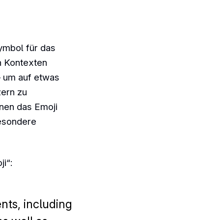
ymbol für das
n Kontexten
 – um auf etwas
ern zu
nen das Emoji
Besondere
i“:
nts, including