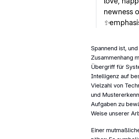
love, happ
newness or
✨emphasis
Spannend ist, und
Zusammenhang mit K
Übergriff für Sys
Intelligenz auf b
Vielzahl von Tech
und Mustererkennu
Aufgaben zu bewä
Weise unserer Arb
Einer mutmaßlich