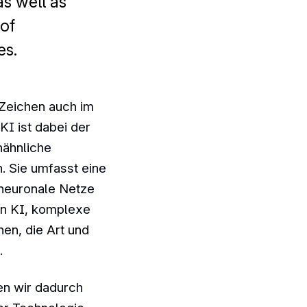
as well as
 of
es.
-Zeichen auch im
KI ist dabei der
nähnliche
. Sie umfasst eine
 neuronale Netze
on KI, komplexe
en, die Art und
.
n wir dadurch