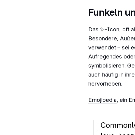
Funkeln un
Das ✨-Icon, oft a
Besondere, Außer
verwendet – sei es
Aufregendes oder
symbolisieren. Ge
auch häufig in ih
hervorheben.
Emojipedia
, ein E
Commonly u