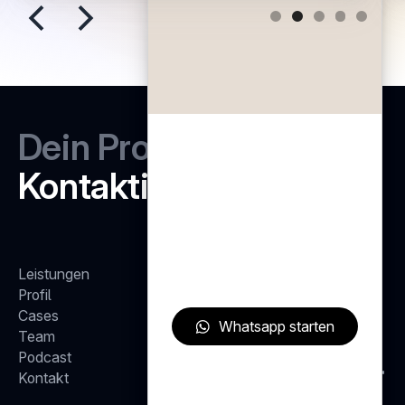
Slide 2 of 5.
Dein Projekt?
Kontaktieren!
Leistungen
MADE WITH CREATIVITY, INTELLIGENCE AND LOVE IN COLOGNE •
Profil
Cases
Whatsapp starten
Team
Podcast
Kontakt