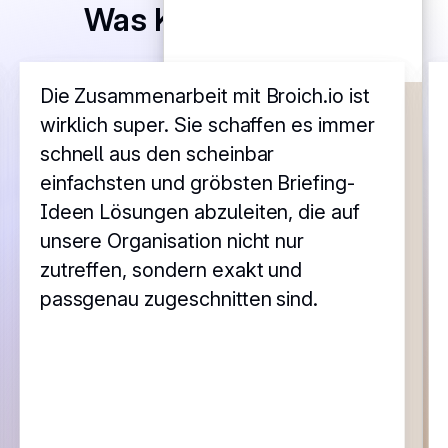
Was Kunden sagen
Die Zusammenarbeit mit Broich.io ist
wirklich super. Sie schaffen es immer
Simon
schnell aus den scheinbar
Hi 👋
Wie kann ich dir
einfachsten und gröbsten Briefing-
helfen?
Ideen Lösungen abzuleiten, die auf
unsere Organisation nicht nur
zutreffen, sondern exakt und
passgenau zugeschnitten sind.